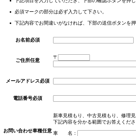
下記項目を入力していただき、下部の確認ボタンを押し
必須
マークの部分は必ず入力して下さい。
下記内容でお間違いがなければ、下部の送信ボタンを押
お名前
必須
〒
ご住所
任意
メールアドレス
必須
電話番号
必須
新車見積もり、中古見積もり、修理見
下記内容を分かる範囲でお答えくださ
お問い合わせ車種
任意
車 名
：